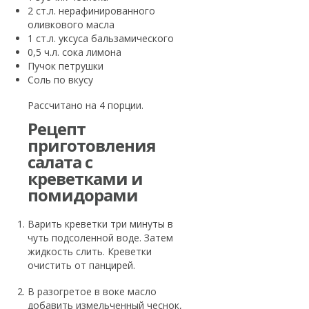
2 ст.л. нерафинированного
оливкового масла
1 ст.л. уксуса бальзамического
0,5 ч.л. сока лимона
Пучок петрушки
Соль по вкусу
Рассчитано на 4 порции.
Рецепт
приготовления
салата с
креветками и
помидорами
Варить креветки три минуты в
чуть подсоленной воде. Затем
жидкость слить. Креветки
очистить от панцирей.
В разогретое в воке масло
добавить измельченный чеснок,